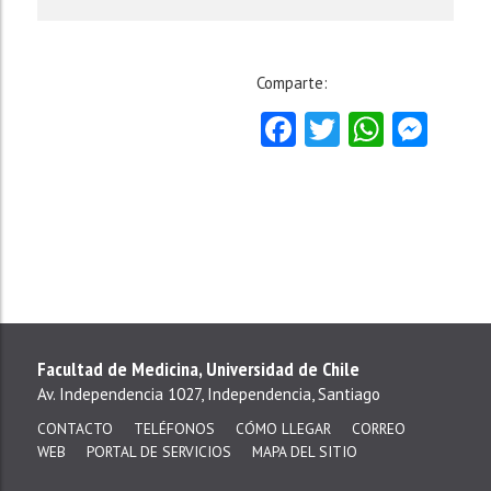
Comparte:
Facebook
Twitter
Whats
Mes
Facultad de Medicina, Universidad de Chile
Av. Independencia 1027, Independencia, Santiago
CONTACTO
TELÉFONOS
CÓMO LLEGAR
CORREO
WEB
PORTAL DE SERVICIOS
MAPA DEL SITIO