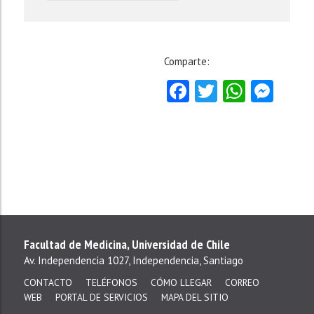
Comparte:
Facebook
Twitter
Whats
Mes
Facultad de Medicina, Universidad de Chile
Av. Independencia 1027, Independencia, Santiago
CONTACTO
TELÉFONOS
CÓMO LLEGAR
CORREO
WEB
PORTAL DE SERVICIOS
MAPA DEL SITIO