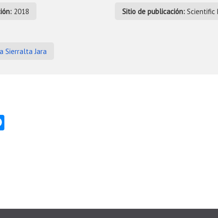
ión:
2018
Sitio de publicación:
Scientific
 Sierralta Jara
ok
er
hatsApp
Messenger