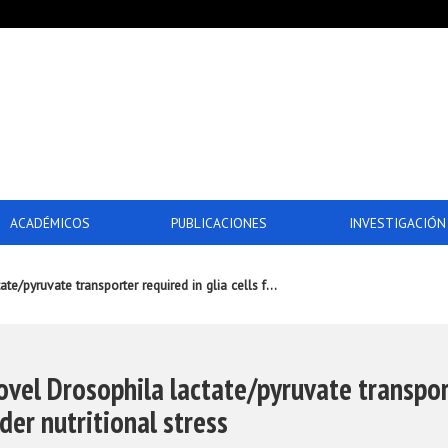
ACADÉMICOS
PUBLICACIONES
INVESTIGACIÓN
te/pyruvate transporter required in glia cells f...
ovel Drosophila lactate/pyruvate transport
der nutritional stress