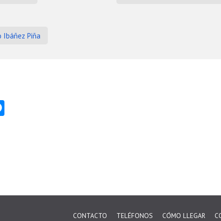
o Ibáñez Piña
ok
er
hatsApp
Messenger
CONTACTO
TELÉFONOS
CÓMO LLEGAR
C