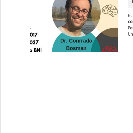
El
co
Po
Un